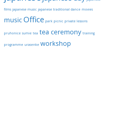
films
japanese music
japanese traditional dance
movies
Office
music
park
picnic
private lessons
tea ceremony
pruhonice
sumie
tea
training
workshop
programme
urasenke