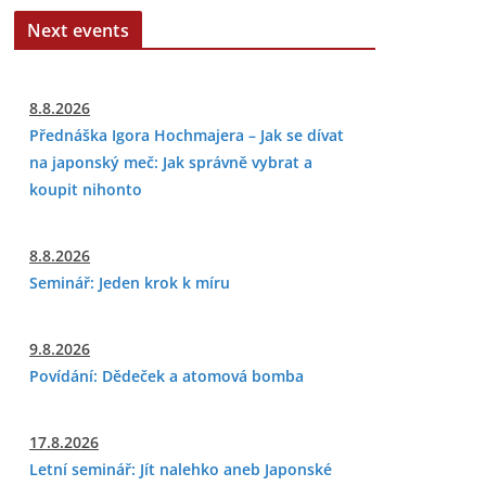
Next events
8.8.2026
Přednáška Igora Hochmajera – Jak se dívat
na japonský meč: Jak správně vybrat a
koupit nihonto
8.8.2026
Seminář: Jeden krok k míru
9.8.2026
Povídání: Dědeček a atomová bomba
17.8.2026
Letní seminář: Jít nalehko aneb Japonské