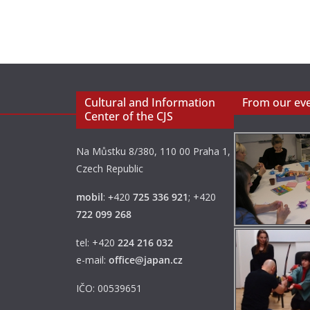
Cultural and Information
From our ev
Center of the CJS
Na Můstku 8/380, 110 00 Praha 1,
Czech Republic
mobil
:
+
420
725 336 921
; +420
722 099 268
tel: +420
224 216 032
e-mail:
office@japan.cz
IČO: 00539651