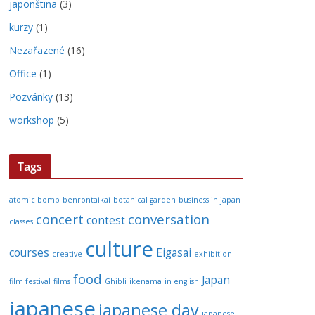
japonština
(3)
kurzy
(1)
Nezařazené
(16)
Office
(1)
Pozvánky
(13)
workshop
(5)
Tags
atomic bomb
benrontaikai
botanical garden
business in japan
concert
conversation
contest
classes
culture
courses
Eigasai
creative
exhibition
food
Japan
film festival
films
Ghibli
ikenama
in english
japanese
japanese day
japanese