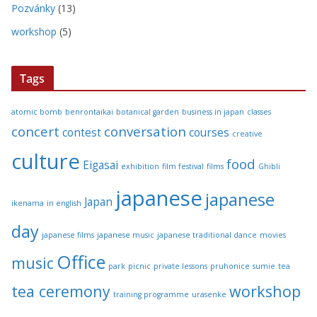
Pozvánky
(13)
workshop
(5)
Tags
atomic bomb
benrontaikai
botanical garden
business in japan
classes
concert
conversation
contest
courses
creative
culture
food
Eigasai
exhibition
film festival
films
Ghibli
japanese
japanese
Japan
ikenama
in english
day
japanese films
japanese music
japanese traditional dance
movies
Office
music
park
picnic
private lessons
pruhonice
sumie
tea
tea ceremony
workshop
training programme
urasenke