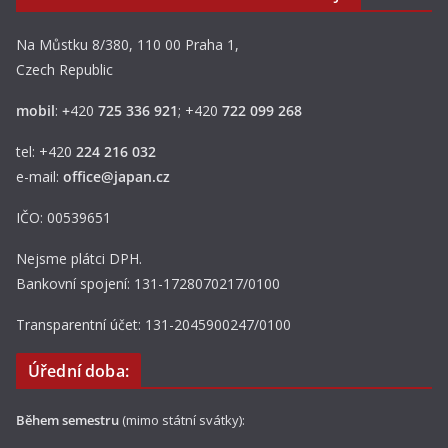
Na Můstku 8/380, 110 00 Praha 1,
Czech Republic
mobil
:
+
420
725 336 921
; +420
722 099 268
tel: +420
224 216 032
e-mail:
office@japan.cz
IČO: 00539651
Nejsme plátci DPH.
Bankovní spojení: 131-1728070217/0100
Transparentní účet: 131-2045900247/0100
Úřední doba:
Během semestru
(mimo státní svátky):