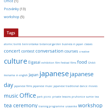
Office
(1)
Pozvánky
(13)
workshop
(5)
Tags
atomic bomb
benrontaikai
botanical garden
business in japan
classes
concert
conversation
contest
courses
creative
culture
food
Eigasai
exhibition
film festival
films
Ghibli
japanese
japanese
Japan
ikenama
in english
day
japanese films
japanese music
japanese traditional dance
movies
Office
music
park
picnic
private lessons
pruhonice
sumie
tea
tea ceremony
workshop
training programme
urasenke