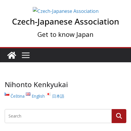
Skip
to
Czech-Japanese Association
content
Get to know Japan
Nihonto Kenkyukai
Čeština
English
日本語