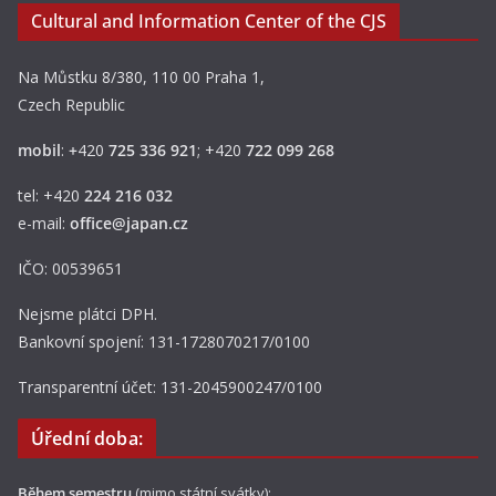
Cultural and Information Center of the CJS
Na Můstku 8/380, 110 00 Praha 1,
Czech Republic
mobil
:
+
420
725 336 921
; +420
722 099 268
tel: +420
224 216 032
e-mail:
office@japan.cz
IČO: 00539651
Nejsme plátci DPH.
Bankovní spojení: 131-1728070217/0100
Transparentní účet: 131-2045900247/0100
Úřední doba:
Během semestru
(mimo státní svátky):