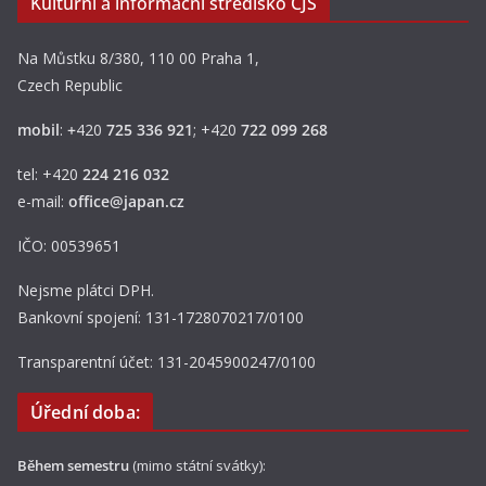
Kulturní a informační středisko ČJS
Na Můstku 8/380, 110 00 Praha 1,
Czech Republic
mobil
:
+
420
725 336 921
; +420
722 099 268
tel: +420
224 216 032
e-mail:
office@japan.cz
IČO: 00539651
Nejsme plátci DPH.
Bankovní spojení: 131-1728070217/0100
Transparentní účet: 131-2045900247/0100
Úřední doba:
Během semestru
(mimo státní svátky):