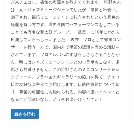
が来チェコし、篠笛の奥深さを教えてくれます。 狩野さん
は、元々ジャズミュージシャンでしたが、篠笛と出会い、
魅了され、篠笛ミュージシャンに転向されたという異色の
経歴を持つ方です。世界各国でパフォーマンスをしている
ことでも有名な和太鼓グループ、「鼓童」に10年にわたり
所属していらっしゃいました。 現在、ソロとして篠笛コン
サートを行う一方で、国内外で篠笛の認識を高める活動を
されています。ソロアルバムのすばらしさもさることなが
ら、時にはジャズミュージシャンとのコラボもこなす、多
彩さも見逃せません。この狩野さんのミニコンサート＆レ
クチャーを、プラハ国民ギャラリーの協力を得て、チェコ
日本友好協会主催でお届けします。伝統的篠笛について知
り、篠笛の可能性にも触れられる、内容の濃いイベントと
なること間違いなし。どうぞお出かけください！
続きを読む