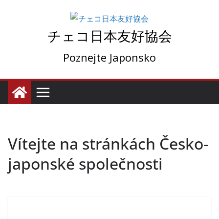
コ
ン
チェコ日本友好協会
テ
ン
Poznejte Japonsko
ツ
へ
ス
キ
ッ
プ
Vítejte na stránkách Česko-
japonské společnosti