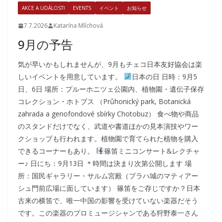
AKCE A UDÁLOSTI
EVENTS
イベント
お知らせ
7.7.2026
Katarína Mlíchová
9月の予告
気が早いかもしれませんが、9月もチェコ日本友好協会は楽
しいイベントを用意しています。
日本の日 日時：9月5
日、6日 場所：プルーホニツェ公園内、植物園・遺伝子保存
コレクション・ホトブス （Průhonický park, Botanická
zahrada a genofondové sbírky Chotobuz） 食べ物や商品
のスタンドだけでなく、武道や書道ほかの見本演技やワー
クショップも行われます。植物園で育てられた植物を購入
できるコーナーもあり。
篠笛ミニコンサート&レクチャ
ー♪ 日にち：9月13日 ＊時間は決まり次第公開します 場
所：国民ギャラリー・サルム宮殿（プラハ城のマティアー
シュ門前広場に面しています） 篠笛をご存じですか？日本
古来の横笛で、唯一中国の影響を受けていない楽器だそう
です。この楽器のプロミュージシャンである狩野泰一さん