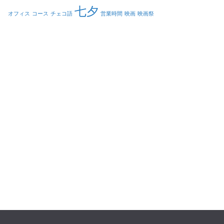
七夕
オフィス
コース
チェコ語
営業時間
映画
映画祭