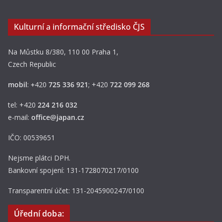
Kulturní a informační středisko ČJS
Na Můstku 8/380, 110 00 Praha 1,
Czech Republic
mobil
:
+
420
725 336 921
; +420
722 099 268
tel: +420
224 216 032
e-mail:
office@japan.cz
IČO: 00539651
Nejsme plátci DPH.
Bankovní spojení: 131-1728070217/0100
Transparentní účet: 131-2045900247/0100
Úřední doba: