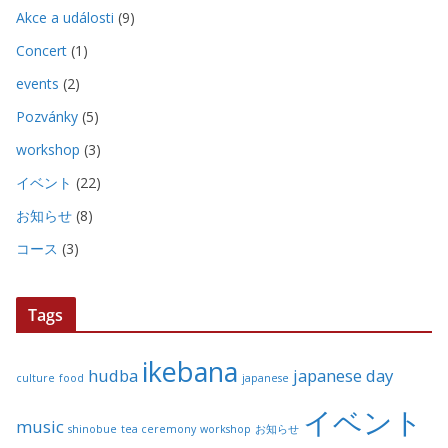
Akce a události
(9)
Concert
(1)
events
(2)
Pozvánky
(5)
workshop
(3)
イベント
(22)
お知らせ
(8)
コース
(3)
Tags
ikebana
hudba
japanese day
culture
food
japanese
イベント
music
shinobue
tea ceremony
workshop
お知らせ