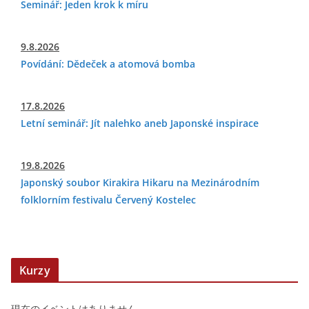
Seminář: Jeden krok k míru
9.8.2026
Povídání: Dědeček a atomová bomba
17.8.2026
Letní seminář: Jít nalehko aneb Japonské inspirace
19.8.2026
Japonský soubor Kirakira Hikaru na Mezinárodním
folklorním festivalu Červený Kostelec
Kurzy
現在のイベントはありません。