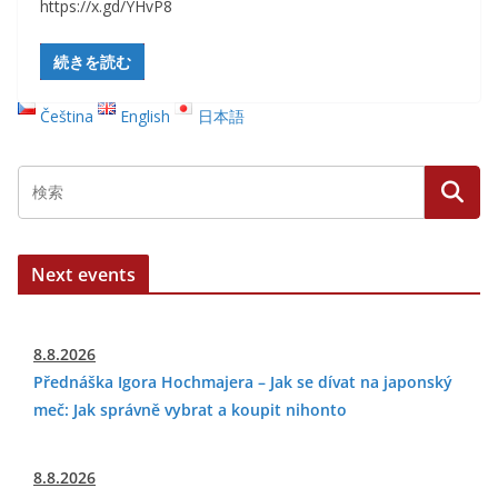
https://x.gd/YHvP8
続きを読む
Čeština
English
日本語
Next events
8.8.2026
Přednáška Igora Hochmajera – Jak se dívat na japonský
meč: Jak správně vybrat a koupit nihonto
8.8.2026