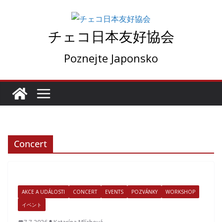
コ
ン
チェコ日本友好協会
テ
ン
Poznejte Japonsko
ツ
へ
ス
キ
ッ
プ
Concert
AKCE A UDÁLOSTI
CONCERT
EVENTS
POZVÁNKY
WORKSHOP
イベント