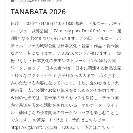
7.7.2026
Katarína Mlíchová
TANABATA 2026
日時： 2026年7月18日11:00-18:00場所：ドルニー・ポチェ
ルニツェ 城郭公園（ Zámecký park Dolní Počernice） 第
7回となる七夕まつりが行われます。この日、ドルニー・ポ
チェルニツェの城郭公園は日本文化・音楽・作品・食べ物
などで一杯になります。 こんなスタンドが並びます： ・短
冊づくり ・日本文化のデモンストレーションや舞台公演 ・
ワークショップ ・日本の食べ物 ・日本に関連する物品販売
・様々なアクティビティ お子様から大人まで、広くお楽し
みいただける内容になっています。また、夏の心地よい天
候の元、広い公園でお祭り気分を楽しめるのも魅力です。
今回の七夕では、裏千家のライセンスを保持し、チェコ国
内で茶道を広める活動をされている、マルケータ・ライテ
ル・藤田さんの茶道関連のワークショップを楽しむことも
できます。 お茶席 11:15より 予約はこちらで⇒
https://x.gd/inhfG お点前 12:00より 予約はこちら⇒