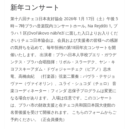
新年コンサート
第十八回チェコ日本友好協会 2026年 1月 17日（土）午後 5
時～7時プラハ音楽院内コンサートホール, Na Rejdišti 1, プ
ラハ 1 区(Dvořákovo nábřeží に面した入口よりお入りくだ
さい) チェコ日本協会は、会員および支援者の皆様への感謝
の気持ちを込めて、毎年恒例の第18回年次コンサートを開
催いたします。 出演者：プラハ日本人学校プエリ・ガウデ
ンテス・プラハ合唱指揮：リボル・スラーデク、ヤン・キ
ヨフスキーアダム・ドヴォジャーチェク（ピアノ）志水
竜、高橋由紀 （打楽器）弦楽二重奏：パヴラ・テサジョ
ヴァー（ヴァイオリン）、ユライ・シュコダ（チェロ） 音
楽コーディネーター：フィンダ 志保子プログラムは変更に
なる場合があります。 入場は任意です。このコンサート
は、プラハ市の財政支援と在チェコ共和国日本国大使館の
名誉後援を受けて開催されます。 こちらのフォームからご
予約ください。（正会員優先）