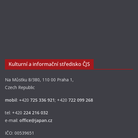
Kulturní a informační středisko ČJS
Na Můstku 8/380, 110 00 Praha 1,
Czech Republic
mobil
:
+
420
725 336 921
; +420
722 099 268
tel: +420
224 216 032
e-mail:
office@japan.cz
IČO: 00539651