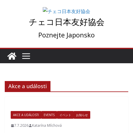
コ
ン
チェコ日本友好協会
テ
ン
Poznejte Japonsko
ツ
へ
ス
キ
ッ
プ
Akce a události
AKCE A UDÁLOSTI
EVENTS
イベント
お知らせ
7.7.2026
Katarína Mlíchová