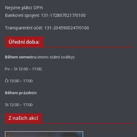
Nejsme plátci DPH.
Bankovní spojení: 131-1728070217/0100
Transparentní účet: 131-2045900247/0100
Úřední doba:
Během semestru
(mimo státní svátky):
Po – St 12:00 – 17:00,
Čt 13:00 – 17:00
Během prázdnin:
St 12:00 – 17:00
Z našich akcí