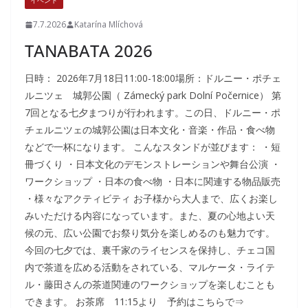
イベント
7.7.2026
Katarína Mlíchová
TANABATA 2026
日時： 2026年7月18日11:00-18:00場所：ドルニー・ポチェ
ルニツェ 城郭公園（ Zámecký park Dolní Počernice） 第
7回となる七夕まつりが行われます。この日、ドルニー・ポ
チェルニツェの城郭公園は日本文化・音楽・作品・食べ物
などで一杯になります。 こんなスタンドが並びます： ・短
冊づくり ・日本文化のデモンストレーションや舞台公演 ・
ワークショップ ・日本の食べ物 ・日本に関連する物品販売
・様々なアクティビティ お子様から大人まで、広くお楽し
みいただける内容になっています。また、夏の心地よい天
候の元、広い公園でお祭り気分を楽しめるのも魅力です。
今回の七夕では、裏千家のライセンスを保持し、チェコ国
内で茶道を広める活動をされている、マルケータ・ライテ
ル・藤田さんの茶道関連のワークショップを楽しむことも
できます。 お茶席 11:15より 予約はこちらで⇒