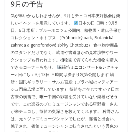
9月の予告
気が早いかもしれませんが、9月もチェコ日本友好協会は楽
しいイベントを用意しています。
日本の日 日時：9月5
日、6日 場所：プルーホニツェ公園内、植物園・遺伝子保存
コレクション・ホトブス （Průhonický park, Botanická
zahrada a genofondové sbírky Chotobuz） 食べ物や商品
のスタンドだけでなく、武道や書道ほかの見本演技やワー
クショップも行われます。植物園で育てられた植物を購入
できるコーナーもあり。
篠笛ミニコンサート&レクチャ
ー♪ 日にち：9月13日 ＊時間は決まり次第公開します 場
所：国民ギャラリー・サルム宮殿（プラハ城のマティアー
シュ門前広場に面しています） 篠笛をご存じですか？日本
古来の横笛で、唯一中国の影響を受けていない楽器だそう
です。この楽器のプロミュージシャンである狩野泰一さん
が来チェコし、篠笛の奥深さを教えてくれます。 狩野さん
は、元々ジャズミュージシャンでしたが、篠笛と出会い、
魅了され、篠笛ミュージシャンに転向されたという異色の