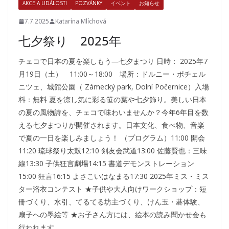
AKCE A UDÁLOSTI
POZVÁNKY
イベント
お知らせ
7.7.2025
Katarína Mlíchová
七夕祭り 2025年
チェコで日本の夏を楽しもう―七夕まつり 日時： 2025年7
月19日（土） 11:00～18:00 場所：ドルニー・ポチェル
ニツェ、城館公園（ Zámecký park, Dolní Počernice）入場
料：無料 夏を涼し気に彩る笹の葉や七夕飾り。美しい日本
の夏の風物詩を、チェコで味わいませんか？今年6年目を数
える七夕まつりが開催されます。日本文化、食べ物、音楽
で夏の一日を楽しみましょう！ （プログラム）11:00 開会
11:20 琉球祭り太鼓12:10 剣友会武道13:00 佐藤賢也：三味
線13:30 子供狂言劇場14:15 書道デモンストレーション
15:00 狂言16:15 よさこいはなまる17:30 2025年ミス・ミス
ター浴衣コンテスト ★子供や大人向けワークショップ：短
冊づくり、水引、てるてる坊主づくり、けん玉・碁体験、
扇子への墨絵等 ★お子さん方には、絵本の読み聞かせ会も
行われます。