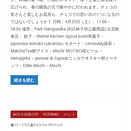
広げられ、春の陽気の元で賑やかに行われます。チェコの
皆さんと楽しむお花見も、チェコでの思い出の1つになるの
ではないでしょうか？ 日時：4月25日（土）、11:00－
18:00 場所：Park Hanspaulka (Růžák子供公園周辺) 出店飲
食店： 餃子－Shrimii Kitchen Gyoza point和菓子－
Japonská domácí cukrárnaレモネード－Limonády抹茶－
MatchaTea餅アイス－Mochi MOTIKO桜ビール－
Netopýrka – pivovar & čajovarニッカウヰスキー餅ドーナ
ッツ－Chibi Mochi – Mochi
続きを読む
AKCE A UDÁLOSTI
POZVÁNKY
イベント
30.1.2026
Katarína Mlíchová