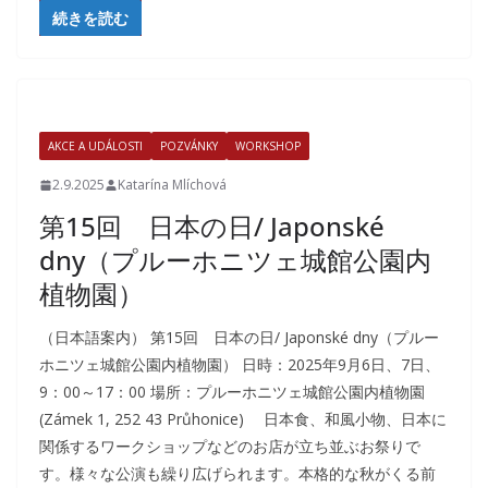
続きを読む
AKCE A UDÁLOSTI
POZVÁNKY
WORKSHOP
2.9.2025
Katarína Mlíchová
第15回 日本の日/ Japonské
dny（プルーホニツェ城館公園内
植物園）
（日本語案内） 第15回 日本の日/ Japonské dny（プルー
ホニツェ城館公園内植物園） 日時：2025年9月6日、7日、
9：00～17：00 場所：プルーホニツェ城館公園内植物園
(Zámek 1, 252 43 Průhonice) 日本食、和風小物、日本に
関係するワークショップなどのお店が立ち並ぶお祭りで
す。様々な公演も繰り広げられます。本格的な秋がくる前