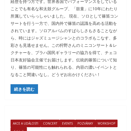
経歴を持つ方です。世界各国でパフォーマンスをしている
ことでも有名な和太鼓グループ、「鼓童」に10年にわたり
所属していらっしゃいました。 現在、ソロとして篠笛コン
サートを行う一方で、国内外で篠笛の認識を高める活動を
されています。ソロアルバムのすばらしさもさることなが
ら、時にはジャズミュージシャンとのコラボもこなす、多
彩さも見逃せません。この狩野さんのミニコンサート＆レ
クチャーを、プラハ国民ギャラリーの協力を得て、チェコ
日本友好協会主催でお届けします。伝統的篠笛について知
り、篠笛の可能性にも触れられる、内容の濃いイベントと
なること間違いなし。どうぞお出かけください！
続きを読む
AKCE A UDÁLOSTI
CONCERT
EVENTS
POZVÁNKY
WORKSHOP