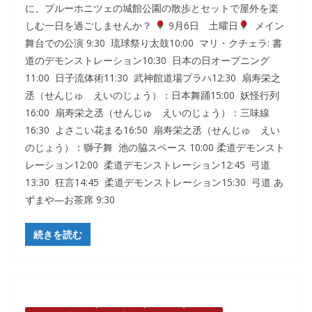
に、プルーホニツェの城館公園の散歩とセットで屋外を楽
しむ一日を過ごしませんか？
9月6日 土曜日
メイン
舞台での公演 9:30 琉球祭り太鼓10:00 マリ・クチェラ: 書
道のデモンストレーション10:30 日本の日オープニング
11:00 日子流体術11:30 武神館道場プラハ12:30 扇寿栄之
丞（せんじゅ えいのじょう）：日本舞踊15:00 妖怪行列
16:00 扇寿栄之丞（せんじゅ えいのじょう）：三味線
16:30 よさこい花まる16:50 扇寿栄之丞（せんじゅ えい
のじょう）：獅子舞 池の脇スペース 10:00 柔道デモンスト
レーション12:00 柔道デモンストレーション12:45 弓道
13:30 狂言14:45 柔道デモンストレーション15:30 弓道 あ
ずまや―お茶席 9:30
続きを読む