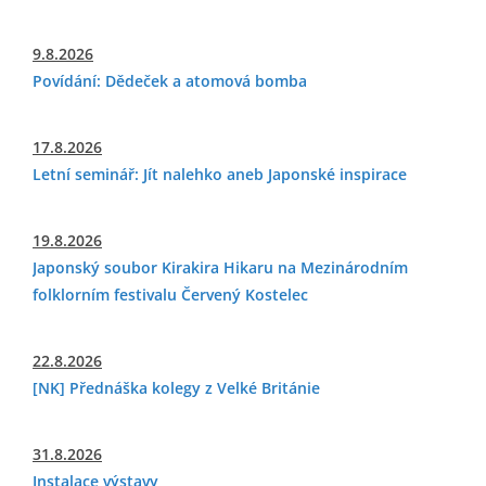
9.8.2026
Povídání: Dědeček a atomová bomba
17.8.2026
Letní seminář: Jít nalehko aneb Japonské inspirace
19.8.2026
Japonský soubor Kirakira Hikaru na Mezinárodním
folklorním festivalu Červený Kostelec
22.8.2026
[NK] Přednáška kolegy z Velké Británie
31.8.2026
Instalace výstavy