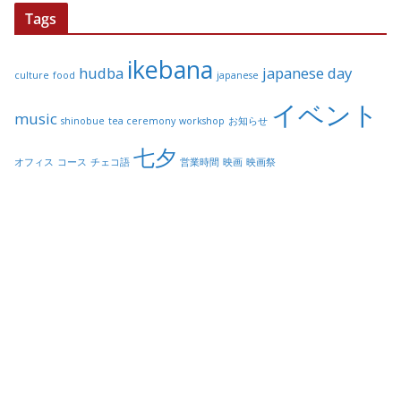
Tags
ikebana
hudba
japanese day
culture
food
japanese
イベント
music
shinobue
tea ceremony
workshop
お知らせ
七夕
オフィス
コース
チェコ語
営業時間
映画
映画祭