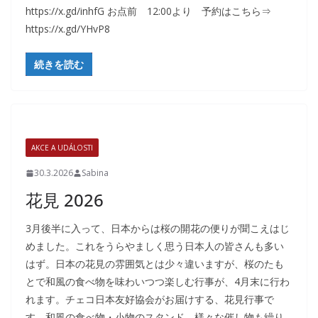
https://x.gd/inhfG お点前 12:00より 予約はこちら⇒
https://x.gd/YHvP8
続きを読む
AKCE A UDÁLOSTI
30.3.2026
Sabina
花見 2026
3月後半に入って、日本からは桜の開花の便りが聞こえはじ
めました。これをうらやましく思う日本人の皆さんも多い
はず。日本の花見の雰囲気とは少々違いますが、桜のたも
とで和風の食べ物を味わいつつ楽しむ行事が、4月末に行わ
れます。チェコ日本友好協会がお届けする、花見行事で
す。和風の食べ物・小物のスタンド、様々な催し物も繰り