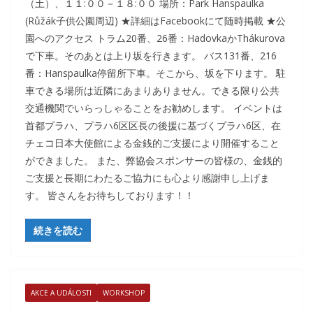
（土）、１１:００－１８:００ 場所：Park Hanspaulka
(Růžák子供公園周辺) ★詳細はFacebookにて随時掲載 ★公
園へのアクセス トラム20番、26番：HadovkaかThákurova
で下車。そのあとは上り坂を行きます。 バス131番、216
番：Hanspaulka停留所下車。そこから、坂を下ります。 駐
車できる場所は近隣にあまりありません。できる限り公共
交通機関でいらっしゃることをお勧めします。 イベントは
首都プラハ、プラハ6区区長の後援に基づくプラハ6区、在
チェコ日本大使館による金銭的ご支援により開催すること
ができました。 また、弊協会スポンサーの皆様の、金銭的
ご支援と長期にわたるご協力にも心より感謝申し上げま
す。 皆さんをお待ちしております！！
続きを読む
AKCE A UDÁLOSTI
WORKSHOP