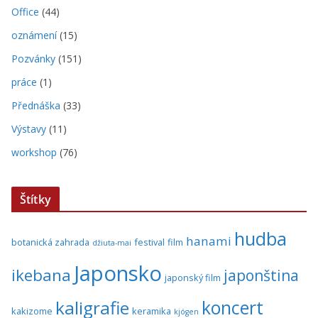
Office
(44)
oznámení
(15)
Pozvánky
(151)
práce
(1)
Přednáška
(33)
Výstavy
(11)
workshop
(76)
Štítky
hudba
hanami
botanická zahrada
festival
film
džiuta-mai
Japonsko
ikebana
japonština
japonský film
koncert
kaligrafie
kakizome
keramika
kjógen