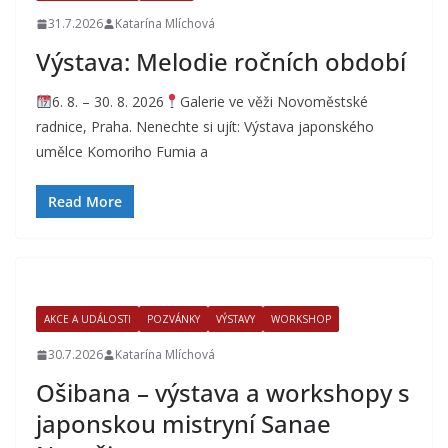
31.7.2026
Katarína Mlíchová
Výstava: Melodie ročních období
6. 8. – 30. 8. 2026
Galerie ve věži Novoměstské
radnice, Praha. Nenechte si ujít: Výstava japonského
umělce Komoriho Fumia a
Read More
AKCE A UDÁLOSTI
POZVÁNKY
VÝSTAVY
WORKSHOP
30.7.2026
Katarína Mlíchová
Ošibana – výstava a workshopy s
japonskou mistryní Sanae