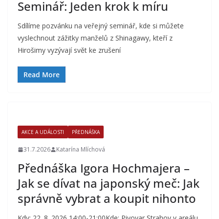
Seminář: Jeden krok k míru
Sdílíme pozvánku na veřejný seminář, kde si můžete
vyslechnout zážitky manželů z Shinagawy, kteří z
Hirošimy vyzývají svět ke zrušení
Read More
AKCE A UDÁLOSTI
PŘEDNÁŠKA
31.7.2026
Katarína Mlíchová
Přednáška Igora Hochmajera –
Jak se dívat na japonský meč: Jak
správně vybrat a koupit nihonto
Kdy: 22. 8. 2026 14:00-21:00Kde: Pivovar Strahov v areálu