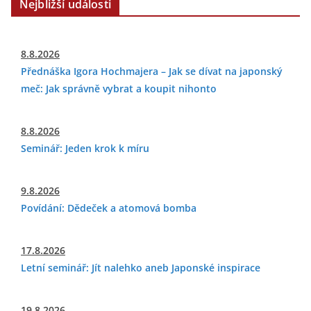
Nejbližší události
8.8.2026
Přednáška Igora Hochmajera – Jak se dívat na japonský
meč: Jak správně vybrat a koupit nihonto
8.8.2026
Seminář: Jeden krok k míru
9.8.2026
Povídání: Dědeček a atomová bomba
17.8.2026
Letní seminář: Jít nalehko aneb Japonské inspirace
19.8.2026