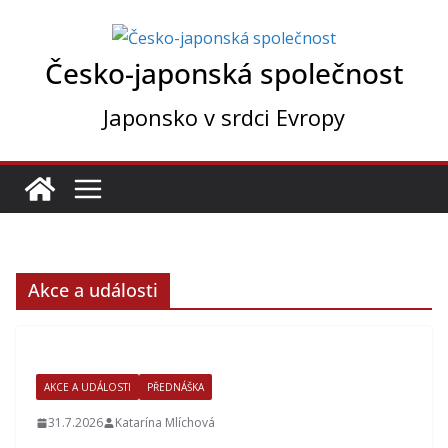
Přeskočit
na
Česko-japonská společnost
obsah
Japonsko v srdci Evropy
Akce a události
AKCE A UDÁLOSTI
PŘEDNÁŠKA
31.7.2026
Katarína Mlíchová