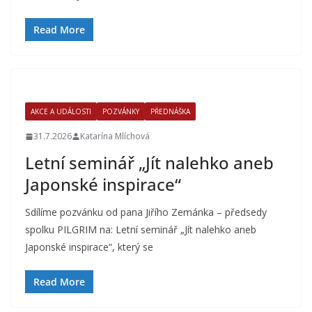
Read More
AKCE A UDÁLOSTI
POZVÁNKY
PŘEDNÁŠKA
31.7.2026
Katarína Mlíchová
Letní seminář „Jít nalehko aneb
Japonské inspirace“
Sdílíme pozvánku od pana Jiřího Zemánka – předsedy
spolku PILGRIM na: Letní seminář „Jít nalehko aneb
Japonské inspirace“, který se
Read More