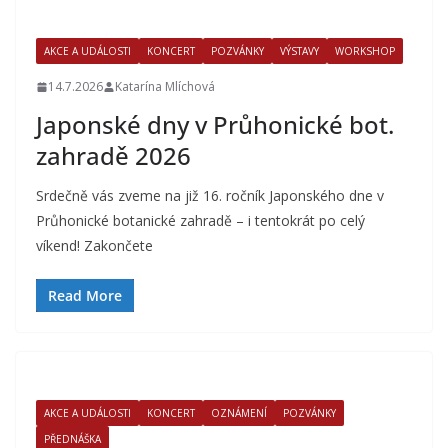
AKCE A UDÁLOSTI
KONCERT
POZVÁNKY
VÝSTAVY
WORKSHOP
14.7.2026
Katarína Mlíchová
Japonské dny v Průhonické bot.
zahradě 2026
Srdečně vás zveme na již 16. ročník Japonského dne v
Průhonické botanické zahradě – i tentokrát po celý
víkend! Zakončete
Read More
AKCE A UDÁLOSTI
KONCERT
OZNÁMENÍ
POZVÁNKY
PŘEDNÁŠKA