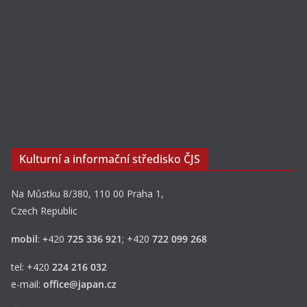
Kulturní a informační středisko ČJS
Na Můstku 8/380, 110 00 Praha 1,
Czech Republic
mobil
:
+
420
725 336 921
; +420
722 099 268
tel: +420
224 216 032
e-mail:
office@japan.cz