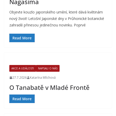
Nagašima
Objevte kouzlo japonského umění, které dává květinám
nový život! Letošní Japonské dny v Průhonické botanické
zahradě přinesou jedinečnou novinku. Poprvé
Read More
AKCE A UDÁLOSTI
NAPSALI O NÁS
27.7.2026
Katarína Mlíchová
O Tanabatě v Mladé Frontě
Read More