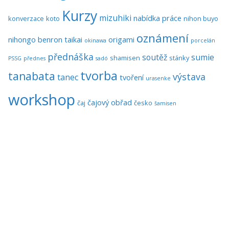
Kurzy
mizuhiki
nabídka práce
konverzace
koto
nihon buyo
oznámení
nihongo benron taikai
origami
okinawa
porcelán
přednáška
soutěž
sumie
shamisen
stánky
PSSG
přednes
sadó
tvorba
tanabata
výstava
tanec
tvoření
urasenke
workshop
čajový obřad
čaj
česko
šamisen