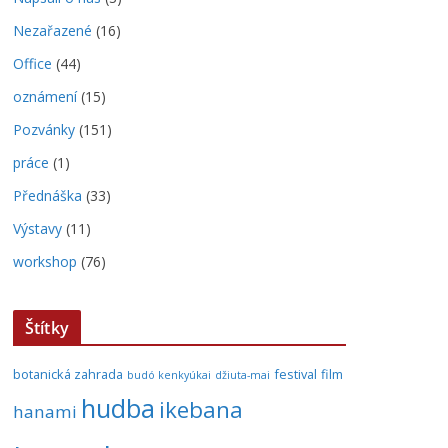
Nezařazené
(16)
Office
(44)
oznámení
(15)
Pozvánky
(151)
práce
(1)
Přednáška
(33)
Výstavy
(11)
workshop
(76)
Štítky
botanická zahrada
festival
film
budó kenkyúkai
džiuta-mai
hudba
ikebana
hanami