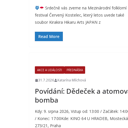
Srdečně vás zveme na Mezinárodní folklorní
festival Červený Kostelec, který letos uvede také
soubor Kirakira Hikaru Arts JAPAN z
Read More
AKCE A UDÁLOSTI
PŘEDNÁŠKA
31.7.2026
Katarína Mlíchová
Povídání: Dědeček a atomov
bomba
Kdy: 9. srpna 2026, Vstup od: 13:00 / Začátek: 14:0
/ Konec: 17:00Kde: KINO 64 U HRADEB, Mostecká
273/21, Praha