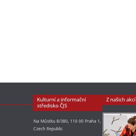
Kulturní a informační
Z našich akcí
středisko ČJS
Na Můstku 8/380, 110 00 Praha 1,
Czech Republic