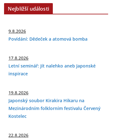
Nejbližší události
9.8.2026
Povídání: Dědeček a atomová bomba
17.8.2026
Letní seminář: Jít nalehko aneb Japonské
inspirace
19.8.2026
Japonský soubor Kirakira Hikaru na
Mezinárodním folklorním festivalu Červený
Kostelec
22.8.2026