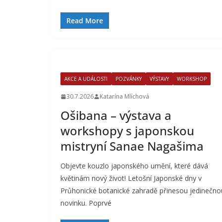
Read More
AKCE A UDÁLOSTI
POZVÁNKY
VÝSTAVY
WORKSHOP
30.7.2026
Katarína Mlíchová
Ošibana – výstava a
workshopy s japonskou
mistryní Sanae Nagašima
Objevte kouzlo japonského umění, které dává
květinám nový život! Letošní Japonské dny v
Průhonické botanické zahradě přinesou jedinečno
novinku. Poprvé