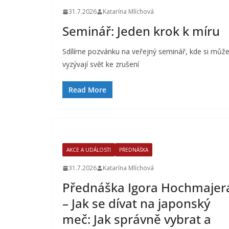
31.7.2026
Katarína Mlíchová
Seminář: Jeden krok k míru
Sdílíme pozvánku na veřejný seminář, kde si může
vyzývají svět ke zrušení
Read More
AKCE A UDÁLOSTI
PŘEDNÁŠKA
31.7.2026
Katarína Mlíchová
Přednáška Igora Hochmajer
– Jak se dívat na japonský
meč: Jak správně vybrat a