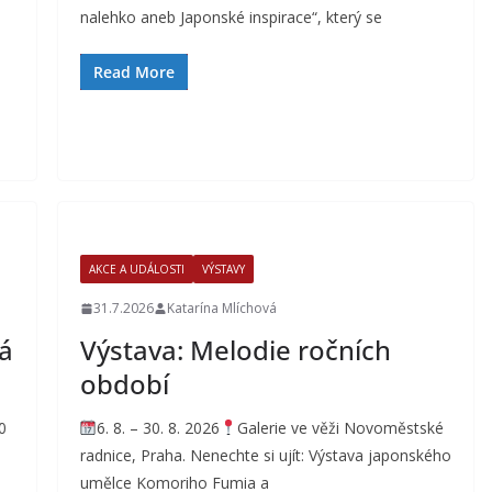
nalehko aneb Japonské inspirace“, který se
Read More
AKCE A UDÁLOSTI
VÝSTAVY
31.7.2026
Katarína Mlíchová
á
Výstava: Melodie ročních
období
0
6. 8. – 30. 8. 2026
Galerie ve věži Novoměstské
radnice, Praha. Nenechte si ujít: Výstava japonského
umělce Komoriho Fumia a