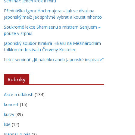
Seminář: Jeden krok k míru
Přednáška Igora Hochmajera – Jak se dívat na
japonský meč: Jak správně vybrat a koupit nihonto
Soukromé lekce Shamisenu s mistrem Senjuem –
pouze v srpnu!
Japonský soubor Kirakira Hikaru na Mezinárodním
folklorním festivalu Červený Kostelec
Letní seminář „Jít nalehko aneb Japonské inspirace“
Rubriky
Akce a události
(134)
koncert
(15)
kurzy
(89)
lidé
(12)
Napsali o nás
(3)