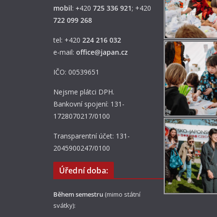
mobil
:
+
420
725 336 921
; +420
722 099 268
tel: +420
224 216 032
e-mail:
office@japan.cz
IČO: 00539651
Nejsme plátci DPH.
Bankovní spojení: 131-
1728070217/0100
Transparentní účet: 131-
2045900247/0100
Úřední doba:
Během semestru
(mimo státní
svátky):