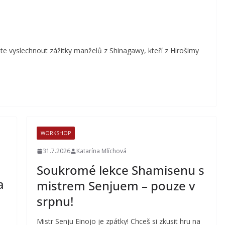
te vyslechnout zážitky manželů z Shinagawy, kteří z Hirošimy
WORKSHOP
31.7.2026
Katarína Mlíchová
Soukromé lekce Shamisenu s
a
mistrem Senjuem – pouze v
srpnu!
Mistr Senju Einojo je zpátky! Chceš si zkusit hru na