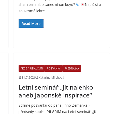
shamisen nebo tanec nihon buyó?
Napiš si o
soukromé lekce
Read More
AKCE A UDÁLOSTI
POZVÁNKY
PŘEDNÁŠKA
31.7.2026
Katarína Mlíchová
Letní seminář „Jít nalehko
aneb Japonské inspirace“
Sdílíme pozvánku od pana Jiřího Zemánka –
předsedy spolku PILGRIM na: Letní seminář „Jít