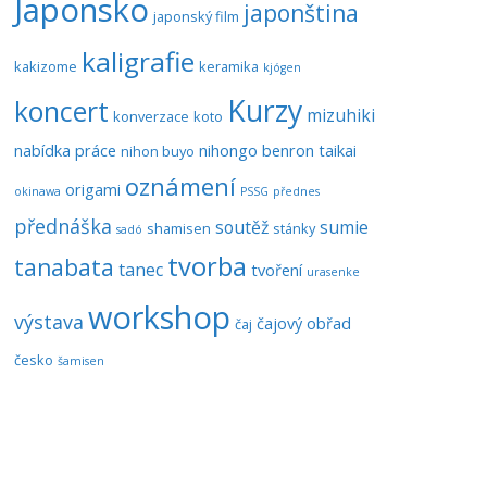
Japonsko
japonština
japonský film
kaligrafie
kakizome
keramika
kjógen
Kurzy
koncert
mizuhiki
konverzace
koto
nabídka práce
nihongo benron taikai
nihon buyo
oznámení
origami
okinawa
PSSG
přednes
přednáška
soutěž
sumie
shamisen
stánky
sadó
tvorba
tanabata
tanec
tvoření
urasenke
workshop
výstava
čajový obřad
čaj
česko
šamisen