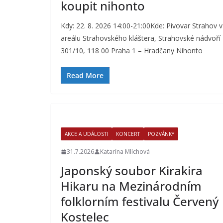
koupit nihonto
Kdy: 22. 8. 2026 14:00-21:00Kde: Pivovar Strahov v
areálu Strahovského kláštera, Strahovské nádvoří
301/10, 118 00 Praha 1 – Hradčany Nihonto
Read More
AKCE A UDÁLOSTI
KONCERT
POZVÁNKY
31.7.2026
Katarína Mlíchová
Japonský soubor Kirakira
Hikaru na Mezinárodním
folklorním festivalu Červený
Kostelec