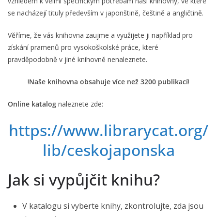
vzhledem k velmi specifickým potřebám naší knihovny, ve které
se nacházejí tituly především v japonštině, češtině a angličtině.
Věříme, že vás knihovna zaujme a využijete ji například pro
získání pramenů pro vysokoškolské práce, které
pravděpodobně v jiné knihovně nenaleznete.
!
Naše knihovna obsahuje více než 3200 publikací
!
Online katalog
naleznete zde:
https://www.librarycat.org/
lib/ceskojaponska
Jak si vypůjčit knihu?
V katalogu si vyberte knihy, zkontrolujte, zda jsou