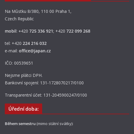
Na Můstku 8/380, 110 00 Praha 1,
Czech Republic
mobil
:
+
420
725 336 921
; +420
722 099 268
tel: +420
224 216 032
e-mail:
office@japan.cz
IČO: 00539651
Nejsme plátci DPH.
Bankovní spojení: 131-1728070217/0100
Transparentní účet: 131-2045900247/0100
Úřední doba:
Během semestru
(mimo státní svátky):