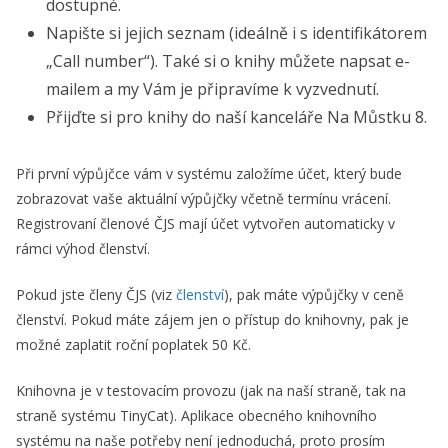
dostupné.
Napište si jejich seznam (ideálně i s identifikátorem
„Call number“). Také si o knihy můžete napsat e-
mailem a my Vám je připravíme k vyzvednutí.
Přijďte si pro knihy do naší kanceláře Na Můstku 8.
Při první výpůjčce vám v systému založíme účet, který bude
zobrazovat vaše aktuální výpůjčky včetně termínu vrácení.
Registrovaní členové ČJS mají účet vytvořen automaticky v
rámci výhod členství.
Pokud jste členy ČJS (viz
členství
), pak máte výpůjčky v ceně
členství. Pokud máte zájem jen o přístup do knihovny, pak je
možné zaplatit roční poplatek 50 Kč.
Knihovna je v testovacím provozu (jak na naší straně, tak na
straně systému TinyCat). Aplikace obecného knihovního
systému na naše potřeby není jednoduchá, proto prosím