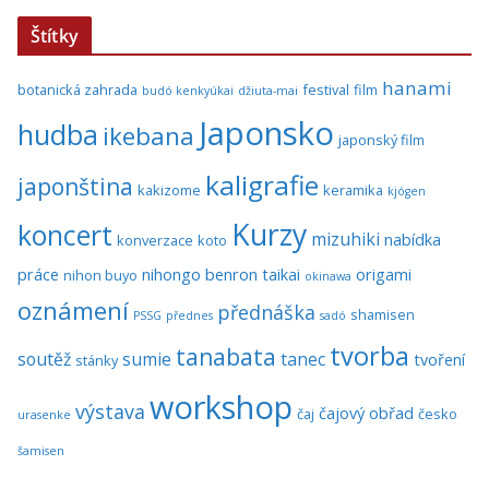
Štítky
hanami
botanická zahrada
festival
film
budó kenkyúkai
džiuta-mai
Japonsko
hudba
ikebana
japonský film
kaligrafie
japonština
kakizome
keramika
kjógen
Kurzy
koncert
mizuhiki
nabídka
konverzace
koto
práce
nihongo benron taikai
origami
nihon buyo
okinawa
oznámení
přednáška
shamisen
PSSG
přednes
sadó
tvorba
tanabata
soutěž
sumie
tanec
tvoření
stánky
workshop
výstava
čajový obřad
čaj
česko
urasenke
šamisen