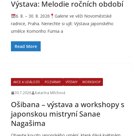
Výstava: Melodie ročních období
6. 8. – 30. 8. 2026
Galerie ve věži Novoměstské
radnice, Praha. Nenechte si ujít: Výstava japonského
umělce Komoriho Fumia a
Read More
AKCE A UDÁLOSTI
POZVÁNKY
VÝSTAVY
WORKSHOP
30.7.2026
Katarína Mlíchová
Ošibana – výstava a workshopy s
japonskou mistryní Sanae
Nagašima
Objevte kouzlo japonského umění, které dává květinám