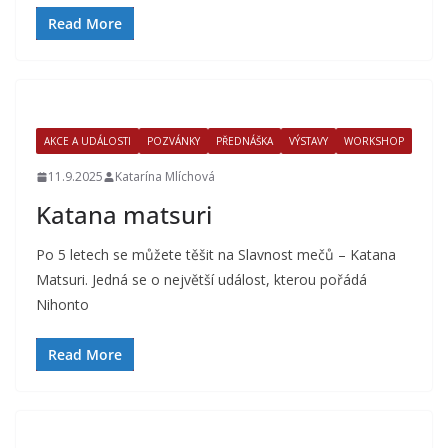
Read More
AKCE A UDÁLOSTI
POZVÁNKY
PŘEDNÁŠKA
VÝSTAVY
WORKSHOP
11.9.2025
Katarína Mlíchová
Katana matsuri
Po 5 letech se můžete těšit na Slavnost mečů – Katana
Matsuri. Jedná se o největší událost, kterou pořádá
Nihonto
Read More