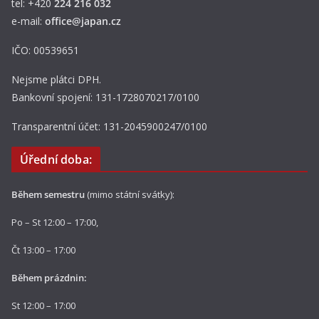
tel: +420
224 216 032
e-mail:
office@japan.cz
IČO: 00539651
Nejsme plátci DPH.
Bankovní spojení: 131-1728070217/0100
Transparentní účet: 131-2045900247/0100
Úřední doba:
Během semestru
(mimo státní svátky):
Po – St 12:00 – 17:00,
Čt 13:00 – 17:00
Během prázdnin:
St 12:00 – 17:00