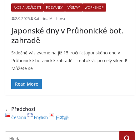
AKCE A UDÁLOSTI
POZVÁNKY
VÝSTAVY
WORKSHOP
2.9.2025
Katarína Mlíchová
Japonské dny v Průhonické bot.
zahradě
Srdečně vás zveme na již 15. ročník Japonského dne v
Průhonické botanické zahradě – tentokrát po celý víkend!
Můžete se
Read More
← Předchozí
Čeština
English
日本語