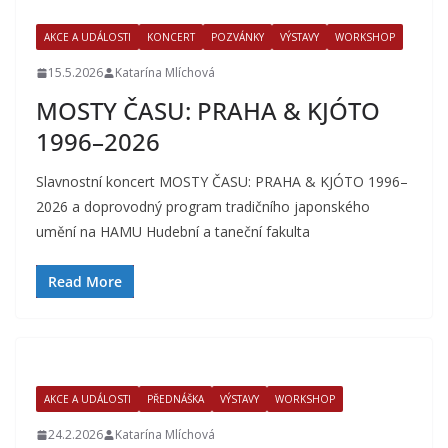
AKCE A UDÁLOSTI
KONCERT
POZVÁNKY
VÝSTAVY
WORKSHOP
15.5.2026
Katarína Mlíchová
MOSTY ČASU: PRAHA & KJÓTO
1996–2026
Slavnostní koncert MOSTY ČASU: PRAHA & KJÓTO 1996–
2026 a doprovodný program tradičního japonského
umění na HAMU Hudební a taneční fakulta
Read More
AKCE A UDÁLOSTI
PŘEDNÁŠKA
VÝSTAVY
WORKSHOP
24.2.2026
Katarína Mlíchová