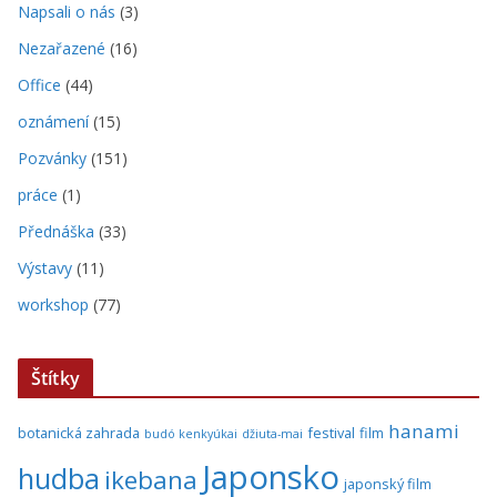
Napsali o nás
(3)
Nezařazené
(16)
Office
(44)
oznámení
(15)
Pozvánky
(151)
práce
(1)
Přednáška
(33)
Výstavy
(11)
workshop
(77)
Štítky
hanami
botanická zahrada
festival
film
budó kenkyúkai
džiuta-mai
Japonsko
hudba
ikebana
japonský film