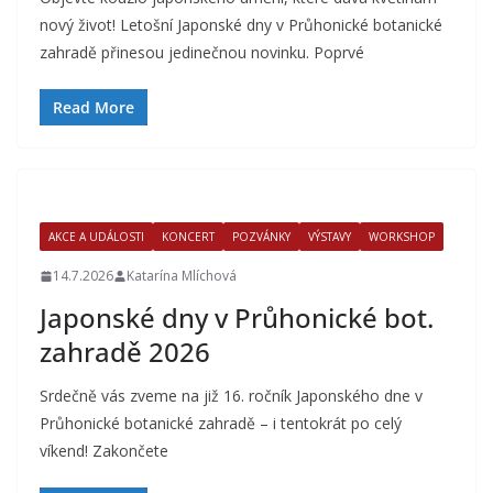
nový život! Letošní Japonské dny v Průhonické botanické
zahradě přinesou jedinečnou novinku. Poprvé
Read More
AKCE A UDÁLOSTI
KONCERT
POZVÁNKY
VÝSTAVY
WORKSHOP
14.7.2026
Katarína Mlíchová
Japonské dny v Průhonické bot.
zahradě 2026
Srdečně vás zveme na již 16. ročník Japonského dne v
Průhonické botanické zahradě – i tentokrát po celý
víkend! Zakončete