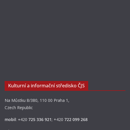
Kulturní a informační středisko ČJS
Na Můstku 8/380, 110 00 Praha 1,
Czech Republic
mobil
:
+
420
725 336 921
; +420
722 099 268