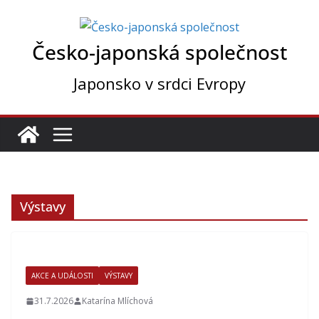
Přeskočit
na
Česko-japonská společnost
obsah
Japonsko v srdci Evropy
Výstavy
AKCE A UDÁLOSTI
VÝSTAVY
31.7.2026
Katarína Mlíchová