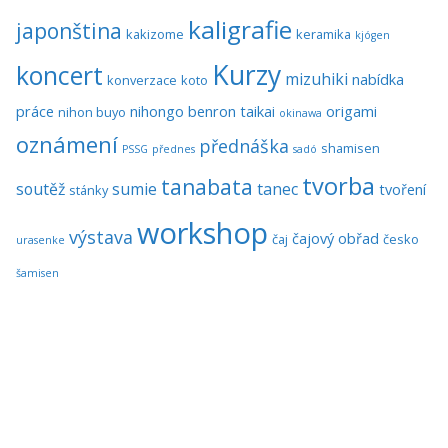
kaligrafie
japonština
kakizome
keramika
kjógen
Kurzy
koncert
mizuhiki
nabídka
konverzace
koto
práce
nihongo benron taikai
origami
nihon buyo
okinawa
oznámení
přednáška
shamisen
PSSG
přednes
sadó
tvorba
tanabata
soutěž
sumie
tanec
tvoření
stánky
workshop
výstava
čajový obřad
čaj
česko
urasenke
šamisen