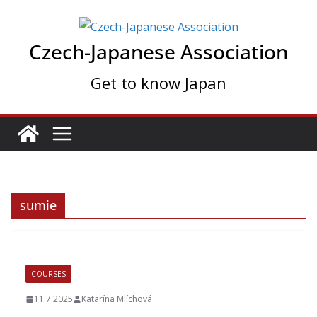
Skip
to
Czech-Japanese Association
content
Get to know Japan
sumie
COURSES
11.7.2025
Katarína Mlíchová