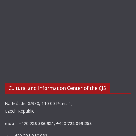
Cultural and Information Center of the CJS
Na Můstku 8/380, 110 00 Praha 1,
Czech Republic
mobil
:
+
420
725 336 921
; +420
722 099 268
tel: +420
224 216 032