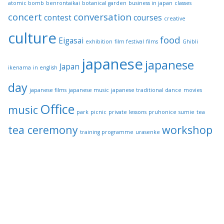
atomic bomb
benrontaikai
botanical garden
business in japan
classes
concert
conversation
contest
courses
creative
culture
food
Eigasai
exhibition
film festival
films
Ghibli
japanese
japanese
Japan
ikenama
in english
day
japanese films
japanese music
japanese traditional dance
movies
Office
music
park
picnic
private lessons
pruhonice
sumie
tea
tea ceremony
workshop
training programme
urasenke