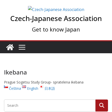
Skip
to
Czech-Japanese Association
content
Get to know Japan
Ikebana
Prague Sogetsu Study Group- spratelena ikebana
Čeština
English
日本語