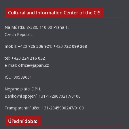
Cultural and Information Center of the CJS
Na Můstku 8/380, 110 00 Praha 1,
Czech Republic
mobil
:
+
420
725 336 921
; +420
722 099 268
tel: +420
224 216 032
e-mail:
office@japan.cz
IČO: 00539651
Nejsme plátci DPH.
Bankovní spojení: 131-1728070217/0100
Transparentní účet: 131-2045900247/0100
Úřední doba: