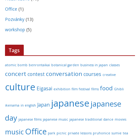
Office
(1)
Pozvánky
(13)
workshop
(5)
Tags
atomic bomb
benrontaikai
botanical garden
business in japan
classes
concert
conversation
contest
courses
creative
culture
food
Eigasai
exhibition
film festival
films
Ghibli
japanese
japanese
Japan
ikenama
in english
day
japanese films
japanese music
japanese traditional dance
movies
Office
music
park
picnic
private lessons
pruhonice
sumie
tea