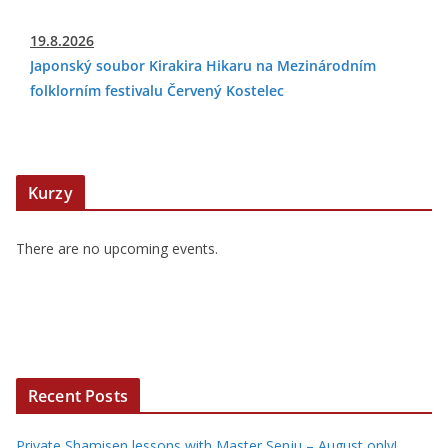
19.8.2026
Japonský soubor Kirakira Hikaru na Mezinárodním
folklorním festivalu Červený Kostelec
Kurzy
There are no upcoming events.
Recent Posts
Private Shamisen lessons with Master Senju – August only!