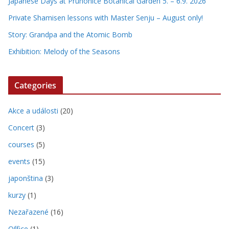
Japanese Days at Pruhonice Botanical Garden 5. – 6.9. 2026
Private Shamisen lessons with Master Senju – August only!
Story: Grandpa and the Atomic Bomb
Exhibition: Melody of the Seasons
Categories
Akce a události
(20)
Concert
(3)
courses
(5)
events
(15)
japonština
(3)
kurzy
(1)
Nezařazené
(16)
Office
(1)