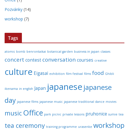
Pozvánky
(14)
workshop
(7)
Tags
atomic bomb
benrontaikai
botanical garden
business in japan
classes
concert
conversation
contest
courses
creative
culture
food
Eigasai
exhibition
film festival
films
Ghibli
japanese
japanese
Japan
ikenama
in english
day
japanese films
japanese music
japanese traditional dance
movies
Office
music
pruhonice
park
picnic
private lessons
sumie
tea
workshop
tea ceremony
training programme
urasenke