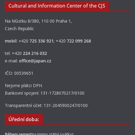
Cultural and Information Center of the CJS
Na Můstku 8/380, 110 00 Praha 1,
Czech Republic
mobil
:
+
420
725 336 921
; +420
722 099 268
tel: +420
224 216 032
e-mail:
office@japan.cz
IČO: 00539651
Nejsme plátci DPH.
Bankovní spojení: 131-1728070217/0100
Transparentní účet: 131-2045900247/0100
Úřední doba:
Během semestru
(mimo státní svátky):