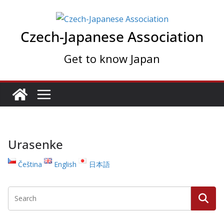
Skip
to
Czech-Japanese Association
content
Get to know Japan
Urasenke
Čeština
English
日本語