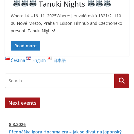
Tanuki Nights
When: 14. –16. 11. 2025Where: Jeruzalémská 1321/2, 110
00 Nové Město, Praha 1 Edison Filmhub and Czechoneko
present: Tanuki Nights!
Read more
Čeština
English
日本語
Next events
8.8.2026
Přednáška Igora Hochmajera – Jak se dívat na japonský