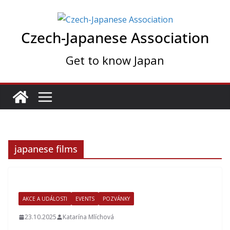
Skip
to
Czech-Japanese Association
content
Get to know Japan
japanese films
AKCE A UDÁLOSTI
EVENTS
POZVÁNKY
23.10.2025
Katarína Mlíchová