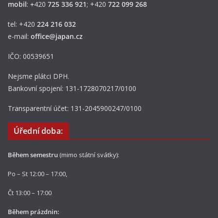
mobil
:
+
420
725 336 921
; +420
722 099 268
tel: +420
224 216 032
e-mail:
office@japan.cz
IČO: 00539651
Nejsme plátci DPH.
Bankovní spojení: 131-1728070217/0100
Transparentní účet: 131-2045900247/0100
Úřední doba:
Během semestru
(mimo státní svátky):
Po – St 12:00 – 17:00,
Čt 13:00 – 17:00
Během prázdnin: