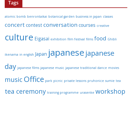
Tags
atomic bomb
benrontaikai
botanical garden
business in japan
classes
concert
conversation
contest
courses
creative
culture
food
Eigasai
exhibition
film festival
films
Ghibli
japanese
japanese
Japan
ikenama
in english
day
japanese films
japanese music
japanese traditional dance
movies
Office
music
park
picnic
private lessons
pruhonice
sumie
tea
tea ceremony
workshop
training programme
urasenke