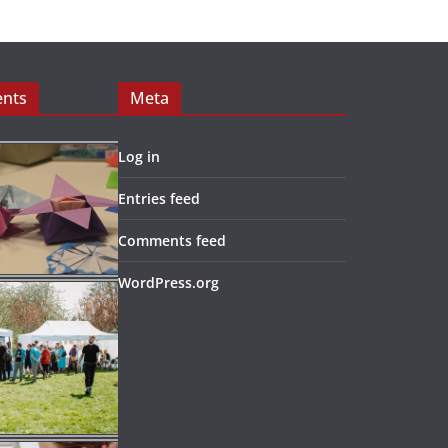
ents
Meta
Log in
Entries feed
Comments feed
WordPress.org