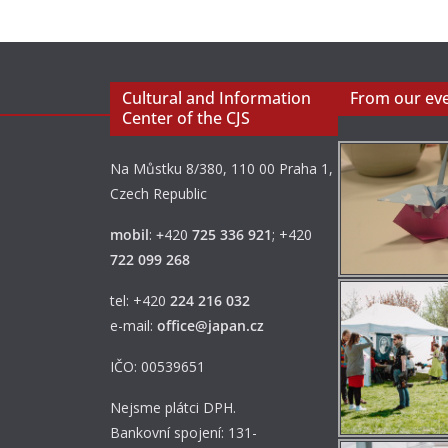
Cultural and Information
From our ev
Center of the CJS
Na Můstku 8/380, 110 00 Praha 1,
Czech Republic
mobil
:
+
420
725 336 921
; +420
722 099 268
tel: +420
224 216 032
e-mail:
office@japan.cz
IČO: 00539651
Nejsme plátci DPH.
Bankovní spojení: 131-