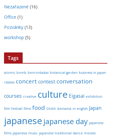
Nezařazené
(16)
Office
(1)
Pozvánky
(13)
workshop
(5)
Tags
atomic bomb
benrontaikai
botanical garden
business in japan
concert
conversation
contest
classes
culture
courses
Eigasai
creative
exhibition
food
Japan
film festival
films
Ghibli
ikenama
in english
japanese
japanese day
japanese
films
japanese music
japanese traditional dance
movies