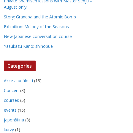
Private Shamisen lessons with Master Senju –
August only!
Story: Grandpa and the Atomic Bomb
Exhibition: Melody of the Seasons
New Japanese conversation course
Yasukazu Kanō: shinobue
Categories
Akce a události
(18)
Concert
(3)
courses
(5)
events
(15)
japonština
(3)
kurzy
(1)