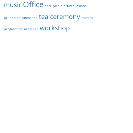
Office
music
park
picnic
private lessons
tea ceremony
pruhonice
sumie
tea
training
workshop
programme
urasenke