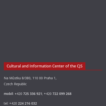
Cultural and Information Center of the CJS
Na Můstku 8/380, 110 00 Praha 1,
Czech Republic
mobil
:
+
420
725 336 921
; +420
722 099 268
tel: +420
224 216 032