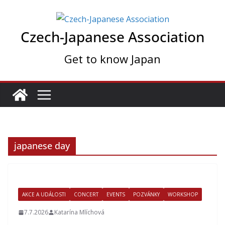
Skip
to
Czech-Japanese Association
content
Get to know Japan
japanese day
AKCE A UDÁLOSTI
CONCERT
EVENTS
POZVÁNKY
WORKSHOP
7.7.2026
Katarína Mlíchová