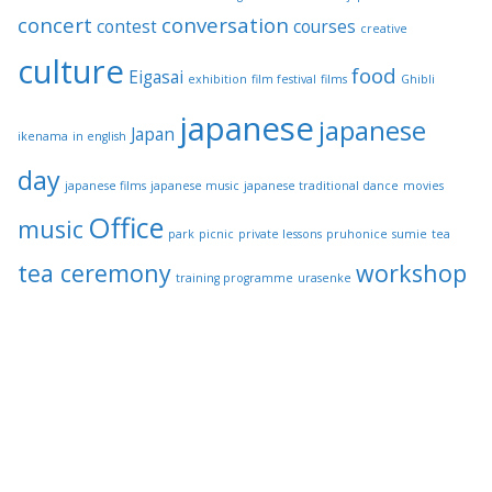
concert
conversation
contest
courses
creative
culture
food
Eigasai
exhibition
film festival
films
Ghibli
japanese
japanese
Japan
ikenama
in english
day
japanese films
japanese music
japanese traditional dance
movies
Office
music
park
picnic
private lessons
pruhonice
sumie
tea
tea ceremony
workshop
training programme
urasenke