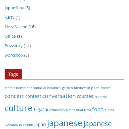
japonština
(3)
kurzy
(1)
Nezařazené
(16)
Office
(1)
Pozvánky
(14)
workshop
(6)
Tags
atomic bomb
benrontaikai
botanical garden
business in japan
classes
concert
conversation
contest
courses
creative
culture
food
Eigasai
exhibition
film festival
films
Ghibli
japanese
japanese
Japan
ikenama
in english