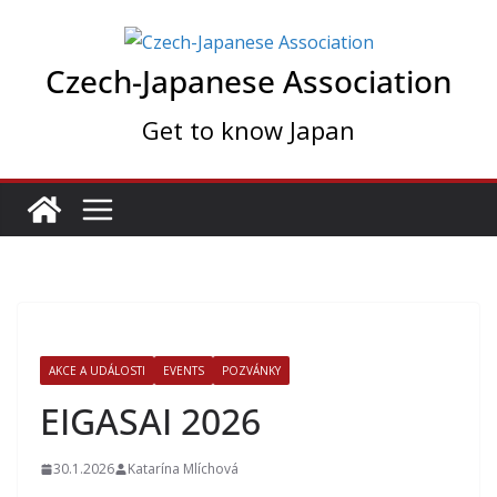
Skip
to
Czech-Japanese Association
content
Get to know Japan
AKCE A UDÁLOSTI
EVENTS
POZVÁNKY
EIGASAI 2026
30.1.2026
Katarína Mlíchová