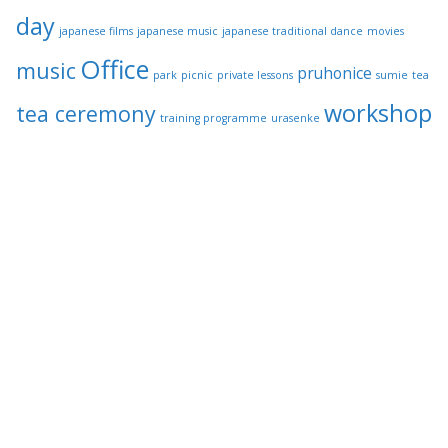
day
japanese films
japanese music
japanese traditional dance
movies
Office
music
pruhonice
park
picnic
private lessons
sumie
tea
workshop
tea ceremony
training programme
urasenke