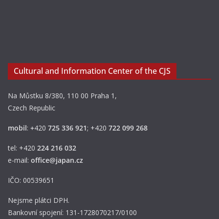
Cultural and Information Center of the CJS
Na Můstku 8/380, 110 00 Praha 1,
Czech Republic
mobil
:
+
420
725 336 921
; +420
722 099 268
tel: +420
224 216 032
e-mail:
office@japan.cz
IČO: 00539651
Nejsme plátci DPH.
Bankovní spojení: 131-1728070217/0100