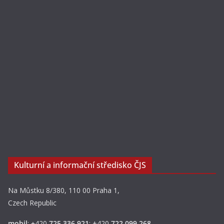
Kulturní a informační středisko ČJS
Na Můstku 8/380, 110 00 Praha 1,
Czech Republic
mobil
:
+
420
725 336 921
; +420
722 099 268