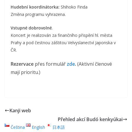
Hudební koordinátorka:
Shihoko Finda
Změna programu vyhrazena.
Vstupné dobrovolné
.
Koncert je realizován za finančního přispění hl. města
Prahy a pod čestnou záštitou Velvyslanectví Japonska v
ČR.
Rezervace
přes formulář
zde
.
(Aktivní členové
mají prioritu.)
Kanji web
Přehled akcí Budó kenkyúkai
Čeština
English
日本語