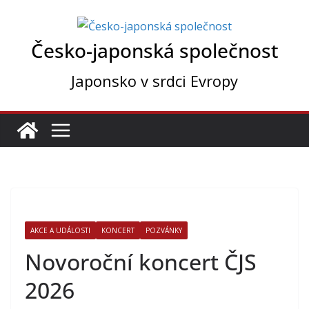
Přeskočit
na
Česko-japonská společnost
obsah
Japonsko v srdci Evropy
AKCE A UDÁLOSTI
KONCERT
POZVÁNKY
Novoroční koncert ČJS
2026