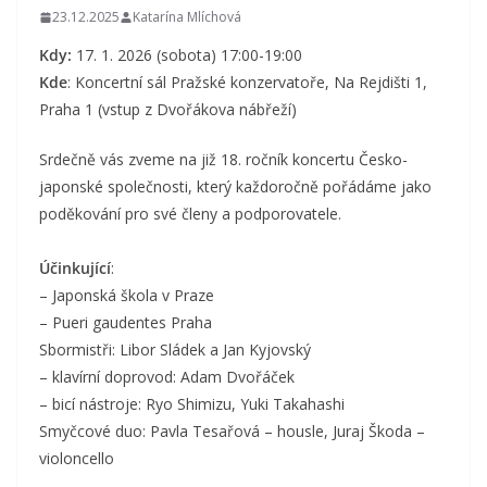
23.12.2025
Katarína Mlíchová
Kdy:
17. 1. 2026 (sobota) 17:00-19:00
Kde
: Koncertní sál Pražské konzervatoře, Na Rejdišti 1,
Praha 1 (vstup z Dvořákova nábřeží)
Srdečně vás zveme na již 18. ročník koncertu Česko-
japonské společnosti, který každoročně pořádáme jako
poděkování pro své členy a podporovatele.
Účinkující
:
– Japonská škola v Praze
– Pueri gaudentes Praha
Sbormistři: Libor Sládek a Jan Kyjovský
– klavírní doprovod: Adam Dvořáček
– bicí nástroje: Ryo Shimizu, Yuki Takahashi
Smyčcové duo: Pavla Tesařová – housle, Juraj Škoda –
violoncello