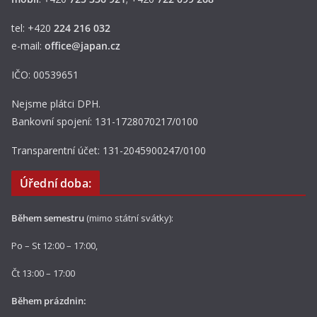
tel: +420
224 216 032
e-mail:
office@japan.cz
IČO: 00539651
Nejsme plátci DPH.
Bankovní spojení: 131-1728070217/0100
Transparentní účet: 131-2045900247/0100
Úřední doba:
Během semestru
(mimo státní svátky):
Po – St 12:00 – 17:00,
Čt 13:00 – 17:00
Během prázdnin: