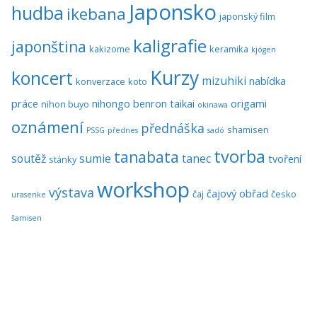
Japonsko
hudba
ikebana
japonský film
kaligrafie
japonština
kakizome
keramika
kjógen
Kurzy
koncert
mizuhiki
nabídka
konverzace
koto
práce
nihongo benron taikai
origami
nihon buyo
okinawa
oznámení
přednáška
shamisen
PSSG
přednes
sadó
tvorba
tanabata
soutěž
sumie
tanec
tvoření
stánky
workshop
výstava
čajový obřad
čaj
česko
urasenke
šamisen