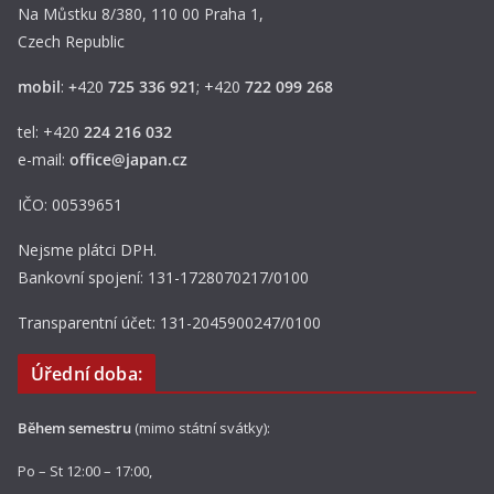
Na Můstku 8/380, 110 00 Praha 1,
Czech Republic
mobil
:
+
420
725 336 921
; +420
722 099 268
tel: +420
224 216 032
e-mail:
office@japan.cz
IČO: 00539651
Nejsme plátci DPH.
Bankovní spojení: 131-1728070217/0100
Transparentní účet: 131-2045900247/0100
Úřední doba:
Během semestru
(mimo státní svátky):
Po – St 12:00 – 17:00,