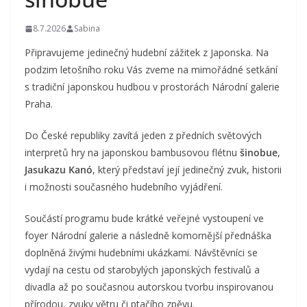
8.7.2026
Sabina
Připravujeme jedinečný hudební zážitek z Japonska. Na
podzim letošního roku Vás zveme na mimořádné setkání
s tradiční japonskou hudbou v prostorách Národní galerie
Praha.
Do České republiky zavítá jeden z předních světových
interpretů hry na japonskou bambusovou flétnu
šinobue
,
Jasukazu Kanó
, který představí její jedinečný zvuk, historii
i možnosti současného hudebního vyjádření.
Součástí programu bude krátké veřejné vystoupení ve
foyer Národní galerie a následně komornější přednáška
doplněná živými hudebními ukázkami. Návštěvníci se
vydají na cestu od starobylých japonských festivalů a
divadla až po současnou autorskou tvorbu inspirovanou
přírodou, zvuky větru či ptačího zpěvu.