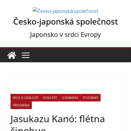
Přeskočit
na
Česko-japonská společnost
obsah
Japonsko v srdci Evropy
AKCE A UDÁLOSTI
KONCERT
OZNÁMENÍ
POZVÁNKY
PŘEDNÁŠKA
Jasukazu Kanó: flétna
šinobue