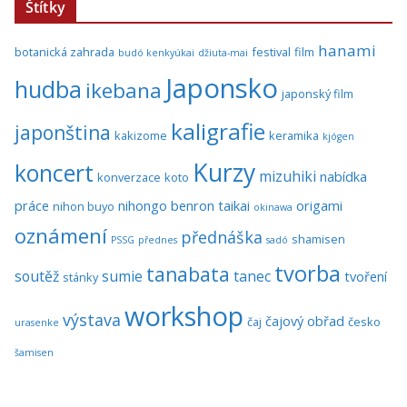
Štítky
hanami
botanická zahrada
festival
film
budó kenkyúkai
džiuta-mai
Japonsko
hudba
ikebana
japonský film
kaligrafie
japonština
kakizome
keramika
kjógen
Kurzy
koncert
mizuhiki
nabídka
konverzace
koto
práce
nihongo benron taikai
origami
nihon buyo
okinawa
oznámení
přednáška
shamisen
PSSG
přednes
sadó
tvorba
tanabata
soutěž
sumie
tanec
tvoření
stánky
workshop
výstava
čajový obřad
čaj
česko
urasenke
šamisen