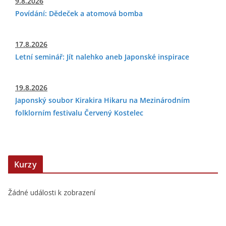
9.8.2026
Povídání: Dědeček a atomová bomba
17.8.2026
Letní seminář: Jít nalehko aneb Japonské inspirace
19.8.2026
Japonský soubor Kirakira Hikaru na Mezinárodním
folklorním festivalu Červený Kostelec
Kurzy
Žádné události k zobrazení