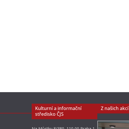
Kulturní a informační
Z našich akcí
středisko ČJS
Na Můstku 8/380, 110 00 Praha 1,