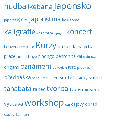
Japonsko
hudba
ikebana
japonština
japonský film
kakizome
koncert
kaligrafie
keramika
kjógen
Kurzy
mizuhiki
nabídka
konverzace
koto
práce
nihongo benron taikai
nihon buyo
okinawa
oznámení
origami
porcelán
PSSG
přednes
přednáška
soutěž
sumie
shamisen
stánky
sadó
tvorba
tanabata
tanec
tvoření
urasenke
workshop
výstava
čajový obřad
čaj
česko
šamisen