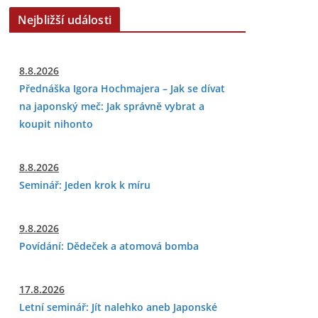
Nejbližší události
8.8.2026
Přednáška Igora Hochmajera – Jak se dívat
na japonský meč: Jak správně vybrat a
koupit nihonto
8.8.2026
Seminář: Jeden krok k míru
9.8.2026
Povídání: Dědeček a atomová bomba
17.8.2026
Letní seminář: Jít nalehko aneb Japonské