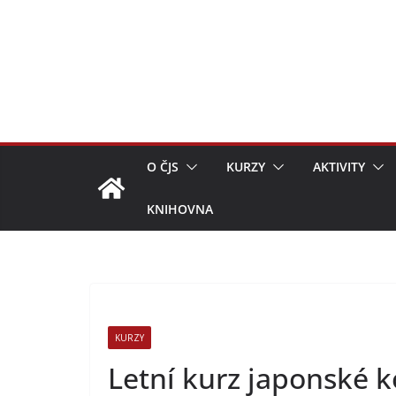
Přeskočit
na
obsah
O ČJS
KURZY
AKTIVITY
KNIHOVNA
KURZY
Letní kurz japonské 