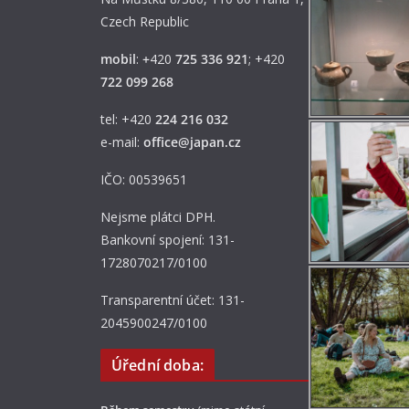
Czech Republic
mobil
:
+
420
725 336 921
; +420
722 099 268
tel: +420
224 216 032
e-mail:
office@japan.cz
IČO: 00539651
Nejsme plátci DPH.
Bankovní spojení: 131-
1728070217/0100
Transparentní účet: 131-
2045900247/0100
Úřední doba: