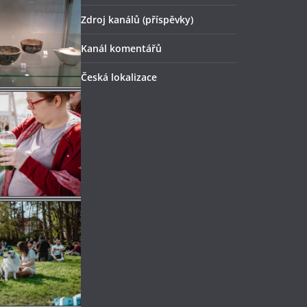
Zdroj kanálů (příspěvky)
Kanál komentářů
Česká lokalizace