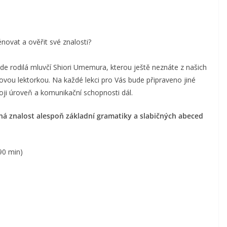
énovat a ověřit své znalosti?
de rodilá mluvčí Shiori Umemura, kterou ještě neznáte z našich
novou lektorkou. Na každé lekci pro Vás bude připraveno jiné
voji úroveň a komunikační schopnosti dál.
á znalost alespoň základní gramatiky a slabičných abeced
(90 min)