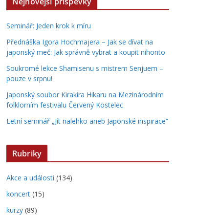
Nejnovější příspěvky
Seminář: Jeden krok k míru
Přednáška Igora Hochmajera – Jak se dívat na
japonský meč: Jak správně vybrat a koupit nihonto
Soukromé lekce Shamisenu s mistrem Senjuem –
pouze v srpnu!
Japonský soubor Kirakira Hikaru na Mezinárodním
folklorním festivalu Červený Kostelec
Letní seminář „Jít nalehko aneb Japonské inspirace“
Rubriky
Akce a události
(134)
koncert
(15)
kurzy
(89)