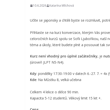
10.6.2026
Katarína Mlíchová
Učíte se japonsky a chtěli byste se rozmluvit, potr
Přihlaste se na kurz konverzace, kterým Vás prove
celoročních kurzů spolu se Sofii Ljuboňkou, naší 
téma a úkoly, které budete plnit a posouvat tak s
Kurz není vhodný pro úplné začátečníky
, je
nutn
(úroveň JLPT N5-N4).
Kdy
: pondělky 17:30-19:00 v datech 6.-27. 7. = 4x 
Kde
: Na Můstku 8, velká učebna
Celkem 4 lekce o délce 90 min.
Kapacita 5-12 studentů. Věkový limit 15 let +.
Cena
: