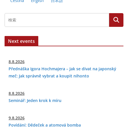
Čeština
English
日本語
Next events
8.8.2026
Přednáška Igora Hochmajera – Jak se dívat na japonský
meč: Jak správně vybrat a koupit nihonto
8.8.2026
Seminář: Jeden krok k míru
9.8.2026
Povídání: Dědeček a atomová bomba