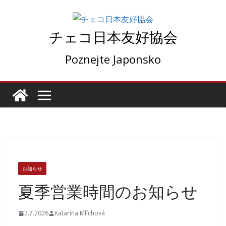
コ
ン
チェコ日本友好協会
テ
ン
Poznejte Japonsko
ツ
へ
ス
キ
ッ
プ
お知らせ
夏季営業時間のお知らせ
2.7.2026
Katarína Mlíchová