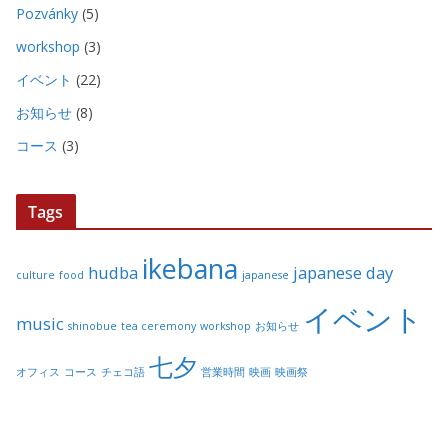
Pozvánky
(5)
workshop
(3)
イベント
(22)
お知らせ
(8)
コース
(3)
Tags
ikebana
hudba
japanese day
culture
food
japanese
イベント
music
shinobue
tea ceremony
workshop
お知らせ
七夕
オフィス
コース
チェコ語
営業時間
映画
映画祭