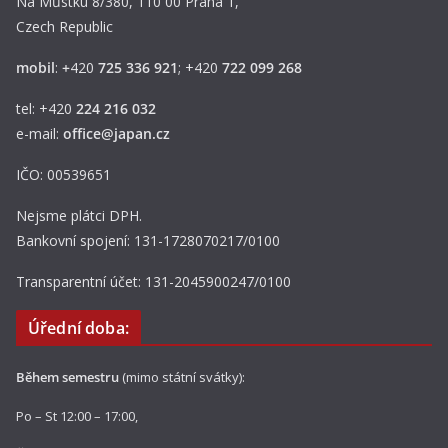
Na Můstku 8/380, 110 00 Praha 1,
Czech Republic
mobil
:
+
420
725 336 921
; +420
722 099 268
tel: +420
224 216 032
e-mail:
office@japan.cz
IČO: 00539651
Nejsme plátci DPH.
Bankovní spojení: 131-1728070217/0100
Transparentní účet: 131-2045900247/0100
Úřední doba:
Během semestru
(mimo státní svátky):
Po – St 12:00 – 17:00,